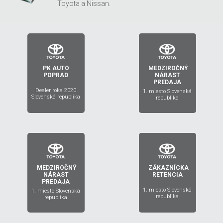
Toyota a Nissan.
PK AUTO
MEDZIROČNÝ
2019
2020
POPRAD
NÁRAST
PREDAJA
Dealer roka 2020
1. miesto Slovenská
Slovenská republika
republika
MEDZIROČNÝ
ZÁKAZNÍCKA
2018
2017
NÁRAST
RETENCIA
PREDAJA
1. miesto Slovenská
1. miesto Slovenská
republika
republika