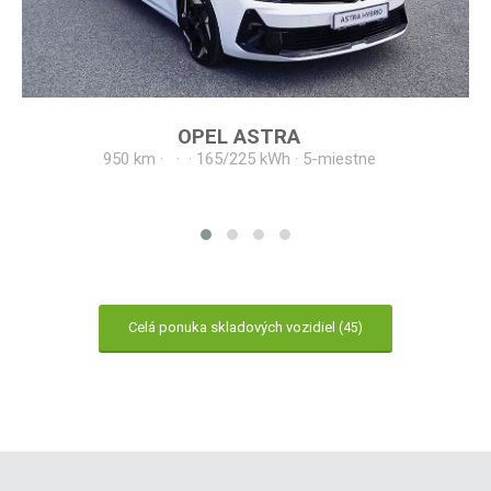
OPEL
ASTRA
950 km
·
·
·
165/225 kWh
·
5-miestne
Celá ponuka skladových vozidiel
(45)