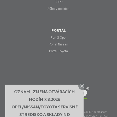
GDPR
Súbory cookies
PORTÁL
Portál Opel
Portál Nissan
Portál Toyota
OZNAM - ZMENA OTVÁRACÍCH
HODÍN 7.8.2026
OPEL/NISSAN/TOYOTA SERVISNÉ
© PK AUTO spol. s r.o., so sídlom: Duklianska 23, Prešov, IČO: 31733174 zapísaná v
STREDISKO A SKLADY ND
Obchodnom registri Okresného súdu Prešov, Oddiel: Sro, vložka č. 3265/P
,