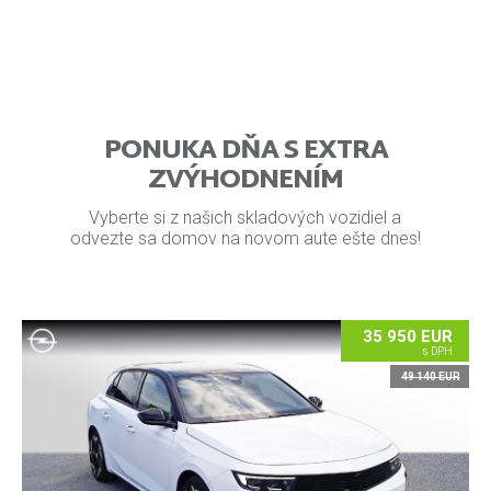
PONUKA DŇA S EXTRA
ZVÝHODNENÍM
Vyberte si z našich skladových vozidiel a
odvezte sa domov na novom aute ešte dnes!
35 950 EUR
s DPH
49 140 EUR