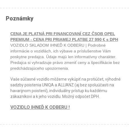
Poznámky
CENA JE PLATNÁ PRI FINANCOVANÍ CEZ ČSOB OPEL
PREMIUM - CENA PRI PRIAMEJ PLATBE 27 990 € s DPH
VOZIDLO SKLADOM IHNEĎ K ODBERU | Podrobné
informácie o vozidlách, ich výbave a príslušenstve Vám
poskytne predajca. Údaje majú len informatívny charakter.
Predajca si vyhradzuje právo zmeniť ceny a špecifikácie bez
predchádzajúceho upozornenia.
Vaše súčasné vozidlo môžeme vykúpiť na protiúčet, výhodné
sadzby poistenia UNIQA a ALLIANZ (aj bez spoluúčasti na
havarijnom poistení), individuálny prístup ku každému
zákazníkovi a k jeho vozidlu. Možný odpočet DPH.
VOZIDLO IHNEĎ K ODBERU !