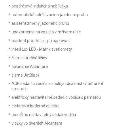
bezdrôtová indukčná nabíjačka
automatické udržiavanie v jazdnom pruhu
asistent zmeny jazdného pruhu
upozornenie na vozidlo v mŕtvom uhle
asistent proti kolízii pri parkovaní
Intelli Lux LED - Matrix svetlomety
čierne strešné ližiny
čalúnenie Alcantara
čierne JetBlack
AGR sedadlo vodiča a spolujazdca nastaviteľné v 8
smeroch
elektricky nastaviteľné sedadlo vodiča s pamäťou
elektrická bederná opierka
pozdĺžne nastaviteľný sedák vodiča
vložky vo dverách Alcantara