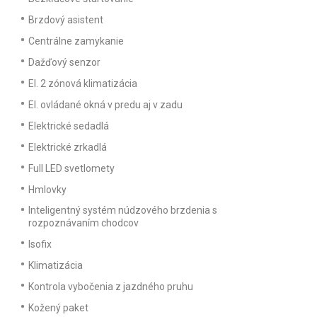
Brzdový asistent
Centrálne zamykanie
Dažďový senzor
El. 2 zónová klimatizácia
El. ovládané okná v predu aj v zadu
Elektrické sedadlá
Elektrické zrkadlá
Full LED svetlomety
Hmlovky
Inteligentný systém núdzového brzdenia s
rozpoznávaním chodcov
Isofix
Klimatizácia
Kontrola vybočenia z jazdného pruhu
Kožený paket