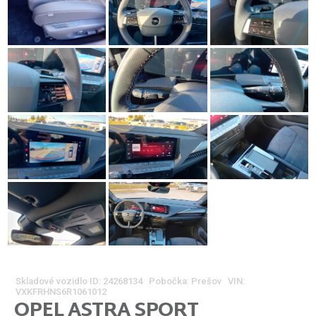
Skladové vozidlo ID:
24268134 Pobočka: Prešov VIN:
VXKFRHNS6R1061012
OPEL
ASTRA SPORT