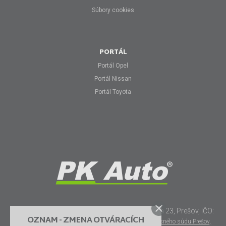
Súbory cookies
PORTÁL
Portál Opel
Portál Nissan
Portál Toyota
© PK AUTO spol. s r.o., so sídlom: Duklianska 23, Prešov, IČO:
OZNAM - ZMENA OTVÁRACÍCH
31733174 zapísaná v
Obchodnom registri Okresného súdu Prešov,