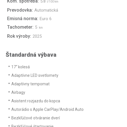
Kom. spotreba:
5.8
l/100 km
Prevodovka:
Automatická
Emisná norma:
Euro 6
Tachometer:
5
km
Rok výroby:
2025
Štandardná výbava
17“ kolesá
Adaptívne LED svetlomety
Adaptívny tempomat
Airbagy
Asistent rozjazdu do kopca
Autorádio s Apple CarPlay/Android Auto
Bezkľúčové otváranie dverí
Bezkľúčové štartovanie