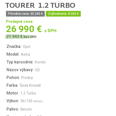
TOURER
1.2 TURBO
Pôvodná cena: 35 240 €
Zvýhodnenie: 8 250 €
Predajná cena:
26 990 €
s DPH
21 943 €
bez DPH
Značka:
Opel
Model:
Astra
Typ karosérie:
Kombi
Názov výbavy:
GS
Pohon:
Predný
Farba:
Šedá Kristall
Motor:
1.2 Turbo
Výkon:
96/130
kW/koní
Palivo:
Benzín