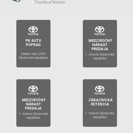
Toyota a Nissan.
PK AUTO
MEDZIROČNÝ
2019
2020
POPRAD
NÁRAST
PREDAJA
Dealer roka 2020
1. miesto Slovenská
Slovenská republika
republika
MEDZIROČNÝ
ZÁKAZNÍCKA
2018
2017
NÁRAST
RETENCIA
PREDAJA
1. miesto Slovenská
1. miesto Slovenská
republika
republika