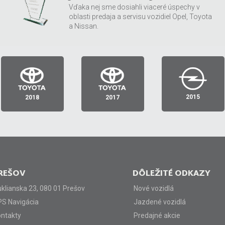
Vďaka nej sme dosiahli viaceré úspechy v
oblasti predaja a servisu vozidiel Opel, Toyota
a Nissan.
MEDZIROČNÝ
ZÁKAZNÍCKA
TRHOVÝ
NÁRAST
RETENCIA
PODIEL
PREDAJA
1. miesto Slovenská
1. miesto Slovenská
1. miesto Slovenská
2015
2018
2017
republika
republika
republika
REŠOV
DÔLEŽITÉ ODKAZY
klianska 23, 080 01 Prešov
Nové vozidlá
S Navigácia
Jazdené vozidlá
ntakty
Predajné akcie