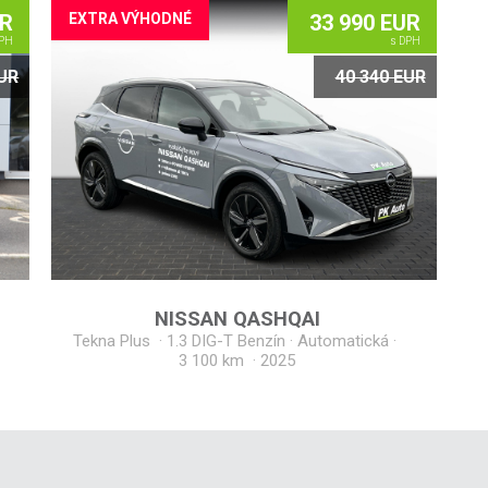
UR
EXTRA VÝHODNÉ
33 990 EUR
PH
s DPH
EUR
40 340 EUR
NISSAN
QASHQAI
Tekna Plus
·
1.3 DIG-T Benzín · Automatická ·
3 100 km
·
2025