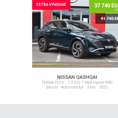
EXTRA VÝHODNÉ
37 740 E
s D
41 740 
NISSAN
QASHQAI
TEKNA PLUS
·
1.3 DIG-T Mild Hybrid 4WD
Benzín · Automatická · 5 km
·
2025