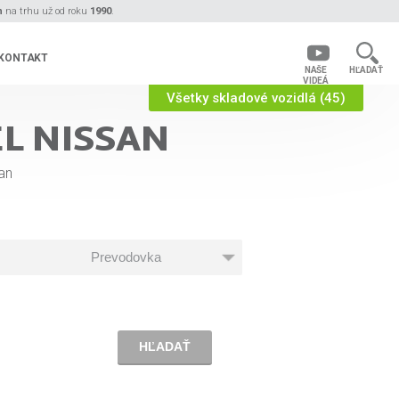
n
na trhu už od roku
1990
.
KONTAKT
NAŠE
HĽADAŤ
VIDEÁ
Všetky skladové vozidlá (45)
L NISSAN
an