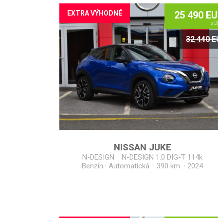
EXTRA VÝHODNÉ
25 490 E
s D
32 440 
NISSAN
JUKE
N-DESIGN
·
N-DESIGN 1.0 DIG-T 114k
Benzín · Automatická · 390 km
·
2024