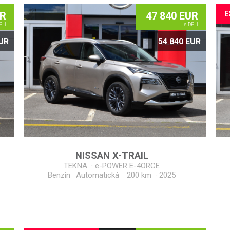
UR
47 840 EUR
E
PH
s DPH
EUR
54 840 EUR
NISSAN
X-TRAIL
TEKNA
·
e-POWER E-4ORCE
Benzín · Automatická · 200 km
·
2025