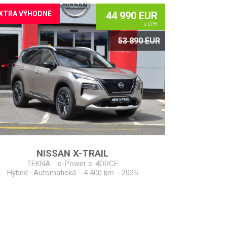
XTRA VÝHODNÉ
44 990 EUR
s DPH
53 890 EUR
NISSAN
X-TRAIL
TEKNA
·
e-Power e-4ORCE
Hybrid · Automatická · 4 400 km
·
2025