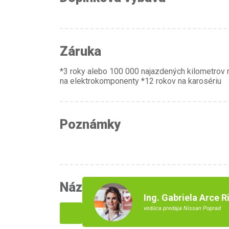
Záruka
*3 roky alebo 100 000 najazdených kilometrov 
na elektrokomponenty *12 rokov na karosériu
Poznámky
Názor nášho predajcu
Ing. Gabriela Arce R
vedúca predaja Nissan Poprad