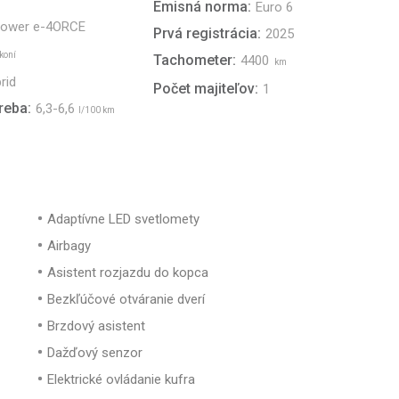
Emisná norma:
Euro 6
Power e-4ORCE
Prvá registrácia:
2025
koní
Tachometer:
4400
km
rid
Počet majiteľov:
1
reba:
6,3-6,6
l/100 km
Adaptívne LED svetlomety
Airbagy
Asistent rozjazdu do kopca
Bezkľúčové otváranie dverí
Brzdový asistent
Dažďový senzor
Elektrické ovládanie kufra