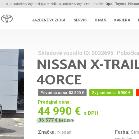
s r.o. je autorizovaný predajca vozidiel a autorizovaný servis značiek
Opel
,
Toyota
,
Nissa
JAZDENÉ VOZIDLÁ
SERVIS
O NÁS
KARIÉRA
Skladové vozidlo ID:
0032695 Pobočka
NISSAN
X-TRAI
4ORCE
Pôvodná cena: 53 890 €
Zvýhodnenie: 8 900 €
Predajná cena:
44 990 €
s DPH
36 577 €
bez DPH
Značka:
Farba:
Nissan
Str