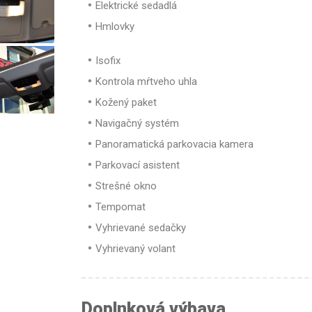
Elektrické sedadlá
Hmlovky
Isofix
Kontrola mŕtveho uhla
Kožený paket
Navigačný systém
Panoramatická parkovacia kamera
Parkovací asistent
Strešné okno
Tempomat
Vyhrievané sedačky
Vyhrievaný volant
Doplnková výbava