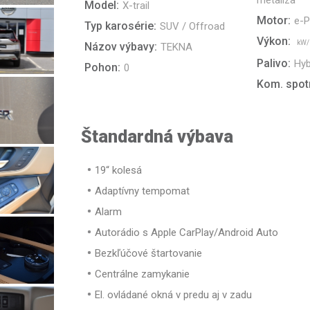
metalíza
Model:
X-trail
Motor:
e-
Typ karosérie:
SUV / Offroad
Výkon:
kW/
Názov výbavy:
TEKNA
Palivo:
Hyb
Pohon:
0
Kom. spot
Štandardná výbava
19“ kolesá
Adaptívny tempomat
Alarm
Autorádio s Apple CarPlay/Android Auto
Bezkľúčové štartovanie
Centrálne zamykanie
El. ovládané okná v predu aj v zadu