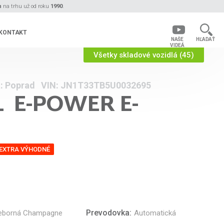
n
na trhu už od roku
1990
.
KONTAKT
NAŠE
HĽADAŤ
VIDEÁ
Všetky skladové vozidlá (45)
: Poprad VIN: JN1T33TB5U0032695
L
E-POWER E-
EXTRA VÝHODNÉ
Prevodovka:
ieborná Champagne
Automatická