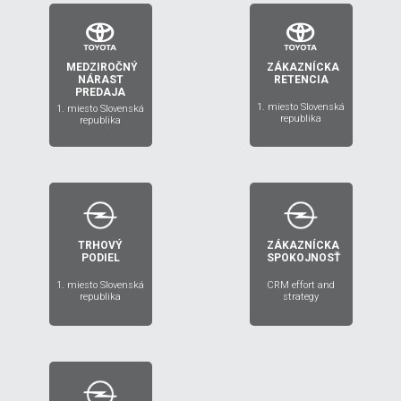
MEDZIROČNÝ
ZÁKAZNÍCKA
2018
2017
NÁRAST
RETENCIA
PREDAJA
1. miesto Slovenská
1. miesto Slovenská
republika
republika
TRHOVÝ
ZÁKAZNÍCKA
2015
2015
PODIEL
SPOKOJNOSŤ
1. miesto Slovenská
CRM effort and
republika
strategy