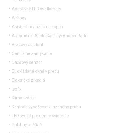
16“ kolesá
Adaptívne LED svetlomety
Airbagy
Asistent rozjazdu do kopca
Autorádio s Apple CarPlay/Android Auto
Brzdový asistent
Centrálne zamykanie
Dažďový senzor
El. ovládané okná v predu
Elektrické zrkadlá
Isofix
Klimatizácia
Kontrola vybočenia z jazdného pruhu
LED svetlá pre denné svietenie
Palubný počítač