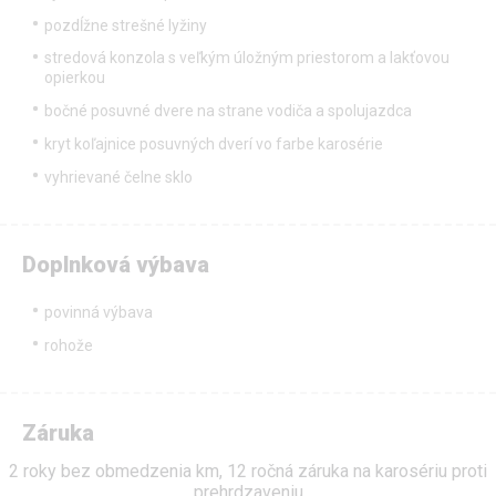
pozdĺžne strešné lyžiny
stredová konzola s veľkým úložným priestorom a lakťovou
opierkou
bočné posuvné dvere na strane vodiča a spolujazdca
kryt koľajnice posuvných dverí vo farbe karosérie
vyhrievané čelne sklo
Doplnková výbava
povinná výbava
rohože
Záruka
2 roky bez obmedzenia km, 12 ročná záruka na karosériu proti
prehrdzaveniu