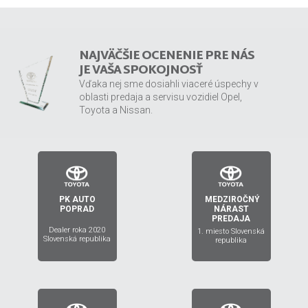
NAJVÄČŠIE OCENENIE PRE NÁS
JE VAŠA SPOKOJNOSŤ
Vďaka nej sme dosiahli viaceré úspechy v
oblasti predaja a servisu vozidiel Opel,
Toyota a Nissan.
PK AUTO
MEDZIROČNÝ
2019
2020
POPRAD
NÁRAST
PREDAJA
Dealer roka 2020
1. miesto Slovenská
Slovenská republika
republika