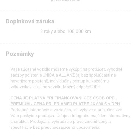
Doplnková záruka
3 roky alebo 100 000 km
Poznámky
Vaše súčasné vozidlo môžeme vykúpiť na protiúčet, výhodné
sadzby poistenia UNIQA a ALLIANZ (aj bez spoluúčasti na
havarijnom poistení), individuálny prístup ku každému
zákazníkovi a k jeho vozidlu. Možný odpočet DPH.
CENA JE PLATNÁ PRI FINANCOVANÍ CEZ ČSOB OPEL
PREMIUM - CENA PRI PRIAMEJ PLATBE 26 690 € s DPH
Podrobné informácie o vozidlách, ich výbave a príslušenstve
Vám poskytne predajca. Údaje a fotografie majú len informatívny
charakter. Predajca si vyhradzuje právo zmeniť ceny a
špecifikácie bez predchádzajúceho upozornenia.