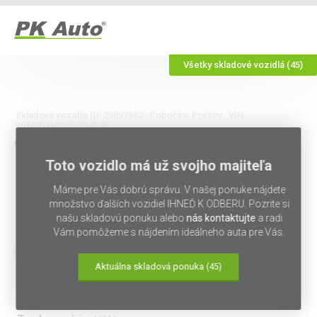
Všetky skladové vozidlá (45)
Skladové vozidlo ID:
25891582 Pobočka: Prešov VIN:
W0VEDYHT5SJ594546
OPEL
COMBO
1,5 CDTI,
MANUÁL
Toto vozidlo má už svojho majiteľa
Pôvodná cena: 31 390 €
Zvýhodnenie: 5 700 €
Máme pre Vás dobrú správu. V našej ponuke nájdete
množstvo ďalších vozidiel IHNEĎ K ODBERU. Pozrite si
Predajná cena:
našu skladovú ponuku alebo
nás kontaktujte
a radi
25 690 €
Vám pomôžeme s nájdením ideálneho auta pre Vás.
s DPH
20 886 €
bez DPH
Aktuálna skladová ponuka
(45)
Značka:
Opel
Model:
Combo