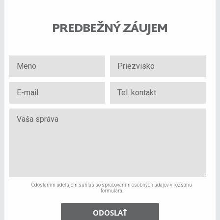
PREDBEŽNÝ ZÁUJEM
Odoslaním udeľujem súhlas so spracovaním osobných údajov v rozsahu
formulára.
ODOSLAŤ