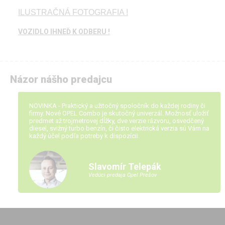
ILUSTRAČNÁ FOTOGRAFIA !
VOZIDLO IHNEĎ K ODBERU !
Názor nášho predajcu
NOVINKA - Praktický a užitočný spoločník do každej rodiny či
firmy. Nové OPEL Combo je skutočný univerzál. Možnosť uložiť
predmet až trojmetrovej dĺžky, dve verzie rázvoru, osvedčený
diesel, svižný turbo benzín, či čisto elektrická verzia sú Vám na
každý účel podľa potreby k dispozícii.
Slavomír Telepák
Vedúci predaja Opel Prešov