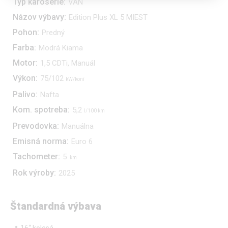
Typ karosérie:
VAN
Názov výbavy:
Edition Plus XL 5 MIEST
Pohon:
Predný
Farba:
Modrá Kiama
Motor:
1,5 CDTi, Manuál
Výkon:
75/102
kW/koní
Palivo:
Nafta
Kom. spotreba:
5,2
l/100 km
Prevodovka:
Manuálna
Emisná norma:
Euro 6
Tachometer:
5
km
Rok výroby:
2025
Štandardná výbava