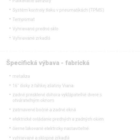
Parkovacie senzory
Systém kontroly tlaku v pneumatikách (TPMS)
Tempomat
Vyhrievané predné sklo
Vyhrievané zrkadlá
Špecifická výbava - fabrická
metalíza
16" disky z ľahkej zliatiny Viana
zadné presklené dohora vyklápateľné dvere s
otvárateľným oknom
zatmavené bočné a zadné okná
elektrické ovládanie predných a zadných okien
čierne lakované elektricky nastaviteľné
vyhrievané a sklopné zrkadlá