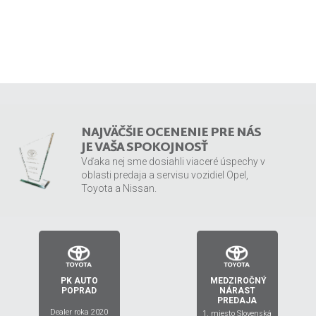
NAJVÄČŠIE OCENENIE PRE NÁS
JE VAŠA SPOKOJNOSŤ
Vďaka nej sme dosiahli viaceré úspechy v
oblasti predaja a servisu vozidiel Opel,
Toyota a Nissan.
PK AUTO
MEDZIROČNÝ
2019
2020
POPRAD
NÁRAST
PREDAJA
Dealer roka 2020
1. miesto Slovenská