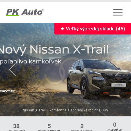
★ Veľký výpredaj skladu (45)
Nissan X-Trail – komfortné a spoľahlivé rodinné SUV
30 ROKOV PK AUTO
0
3
8
5
2
JAZDENÝCH