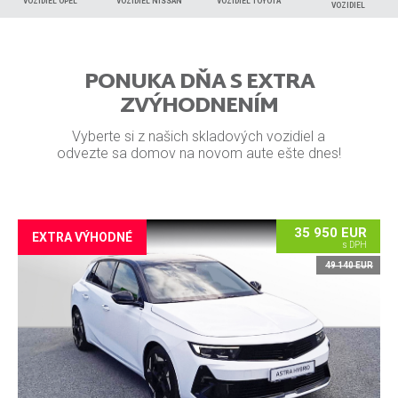
VOZIDIEL OPEL
VOZIDIEL NISSAN
VOZIDIEL TOYOTA
VOZIDIEL
PONUKA DŇA S EXTRA
ZVÝHODNENÍM
Vyberte si z našich skladových vozidiel a
odvezte sa domov na novom aute ešte dnes!
35 950 EUR
EXTRA VÝHODNÉ
s DPH
49 140 EUR