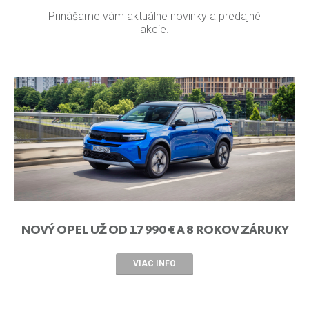
Prinášame vám aktuálne novinky a predajné
akcie.
NOVÝ OPEL UŽ OD 17 990 € A 8 ROKOV ZÁRUKY
VIAC INFO